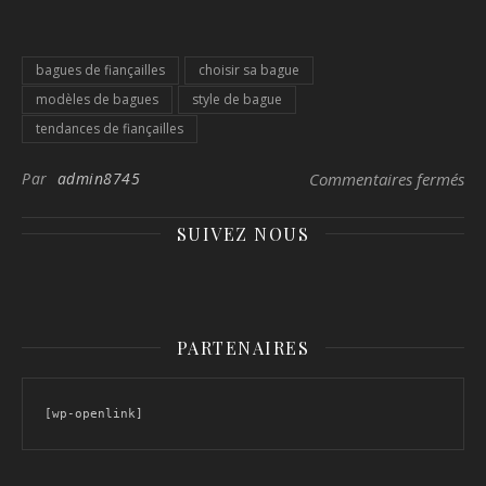
bagues de fiançailles
choisir sa bague
modèles de bagues
style de bague
tendances de fiançailles
sur
Par
admin8745
Commentaires fermés
SUIVEZ NOUS
PARTENAIRES
[wp-openlink]