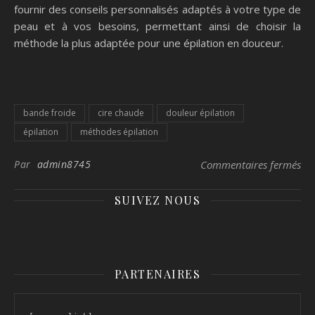
fournir des conseils personnalisés adaptés à votre type de
peau et à vos besoins, permettant ainsi de choisir la
méthode la plus adaptée pour une épilation en douceur.
bande froide
cire chaude
douleur épilation
épilation
méthodes épilation
sur
Par
admin8745
Commentaires fermés
SUIVEZ NOUS
PARTENAIRES