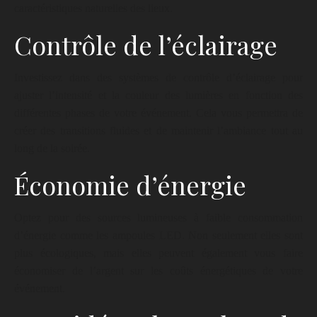
caractéristiques naturelles des lieux.
Contrôle de l’éclairage
Investissez dans des systèmes de contrôle d’éclairage pour
ajuster l’intensité et la couleur des lumières en fonction des
différentes phases de votre événement. Cela vous permettra de
créer des transitions fluides et de maintenir l’ambiance tout au
long de la soirée.
Économie d’énergie
Optez pour des sources lumineuses à faible consommation
d’énergie comme les ampoules LED. Non seulement elles sont
plus écologiques, mais elles peuvent également vous faire
économiser de l’argent sur les coûts énergétiques de votre
événement.