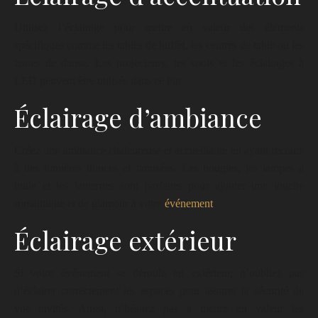
Utilisez l’éclairage pour mettre en valeur des éléments
spécifiques comme les tables de buffet, les centres de table ou les
zones de danse. Les projecteurs, les spots et les éclairages à
LED peuvent être utilisés dans ce but.
Éclairage d’ambiance
Créez une ambiance chaleureuse et accueillante en ayant recours
à des lumières douces et tamisées. Les bougies, les lampes à
huile et les lanternes sont parfaites pour ajouter une touche
romantique et de glamour à votre
événement
.
Éclairage extérieur
Si votre événement se déroule en extérieur, n’oubliez pas
d’éclairer correctement les espaces pour assurer la sécurité de
vos invités. Aussi, n’hésitez pas à mettre en valeur les