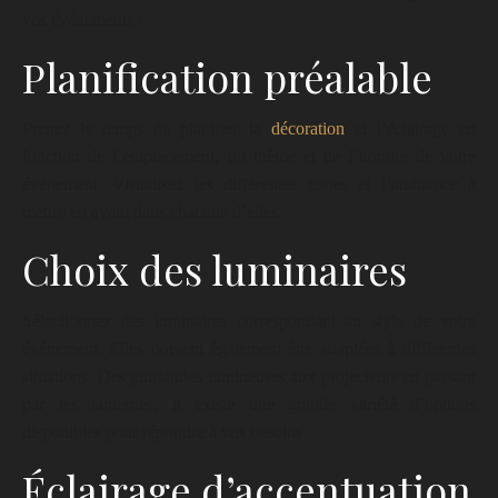
vos événements :
Planification préalable
Prenez le temps de planifier la
décoration
et l’éclairage en
fonction de l’emplacement, du thème et de l’horaire de votre
événement. Visualisez les différentes zones et l’ambiance à
mettre en avant dans chacune d’elles.
Choix des luminaires
Sélectionnez des luminaires correspondant au style de votre
événement. Elles doivent également être adaptées à différentes
situations. Des guirlandes lumineuses aux projecteurs en passant
par les lanternes, il existe une grande variété d’options
disponibles pour répondre à vos besoins.
Éclairage d’accentuation