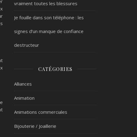
er
vraiment toutes les blessures
ux
ur
Je fouille dans son téléphone : les
es
signes d’un manque de confiance
destructeur
nt
ux
CATÉGORIES
Alliances
Animation
ie
nt
Animations commerciales
Bijouterie / Joaillerie