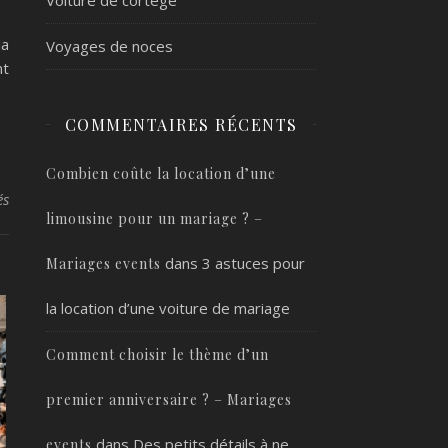
la
Voyages de noces
nt
COMMENTAIRES RÉCENTS
Combien coûte la location d’une
sur Guide de sélection de tentes : tailles, styles et accessoires pou
és
limousine pour un mariage ? –
dans
3 astuces pour
Mariages events
la location d’une voiture de mariage
Comment choisir le thème d’un
premier anniversaire ? – Mariages
dans
Des petits détails à ne
events