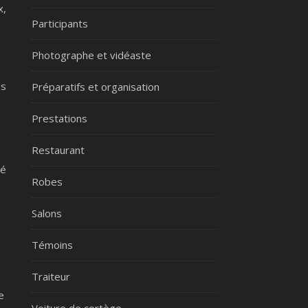
x,
Participants
Photographe et vidéaste
es
Préparatifs et organisation
Prestations
Restaurant
té
Robes
Salons
Témoins
Traiteur
e
Voiture de cortège