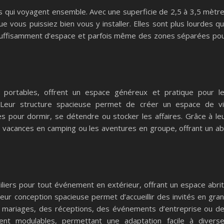
mis qui voyagent ensemble. Avec une superficie de 2,5 à 3,5 mètr
e vous puissiez bien vous y installer. Elles sont plus lourdes q
 suffisamment d’espace et parfois même des zones séparées po
s portables, offrent un espace généreux et pratique pour l
 Leur structure spacieuse permet de créer un espace de v
es pour dormir, se détendre ou stocker les affaires. Grâce à le
es vacances en camping ou les aventures en groupe, offrant un ab
iliers pour tout événement en extérieur, offrant un espace abri
Leur conception spacieuse permet d’accueillir des invités en gra
es mariages, des réceptions, des événements d’entreprise ou d
ent modulables, permettant une adaptation facile à divers