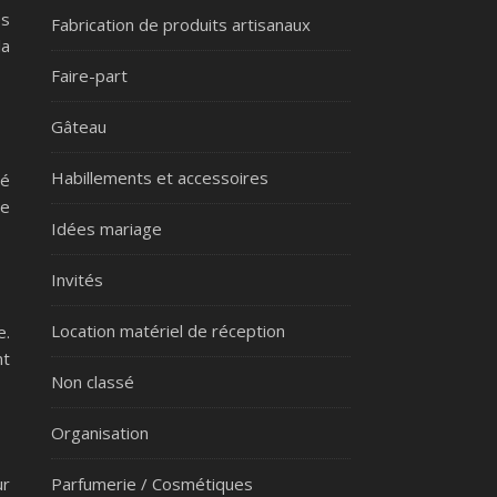
es
Fabrication de produits artisanaux
la
Faire-part
Gâteau
Habillements et accessoires
té
le
Idées mariage
Invités
Location matériel de réception
e.
nt
Non classé
Organisation
Parfumerie / Cosmétiques
ur