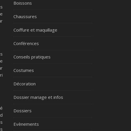
Boissons
es
ue
Chaussures
ur
Coiffure et maquillage
Conférences
es
Conseils pratiques
ie
ur
Costumes
ri
Décoration
Dossier mariage et infos
té
Dossiers
nd
es
Evènements
es