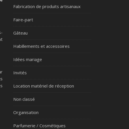
Fabrication de produits artisanaux
Faire-part
s-
Gâteau
nt
Habillements et accessoires
Idées mariage
ur
Invités
ts
es
Location matériel de réception
Non classé
Organisation
Parfumerie / Cosmétiques