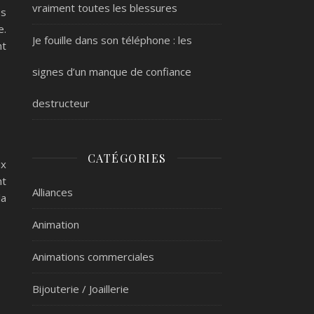
vraiment toutes les blessures
es
e.
Je fouille dans son téléphone : les
nt
signes d’un manque de confiance
destructeur
CATÉGORIES
ux
nt
Alliances
la
Animation
Animations commerciales
Bijouterie / Joaillerie