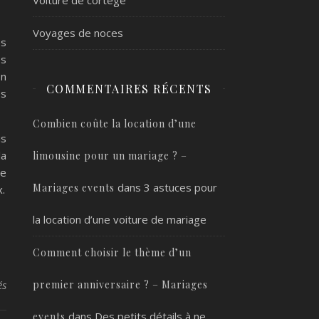
Voyages de noces
es
es
on
COMMENTAIRES RÉCENTS
es
Combien coûte la location d’une
is
la
limousine pour un mariage ? –
le
dans
3 astuces pour
Mariages events
x.
la location d’une voiture de mariage
Comment choisir le thème d’un
sur Les techniques de personnalisation qui transforment les évén
premier anniversaire ? – Mariages
és
dans
Des petits détails à ne
events