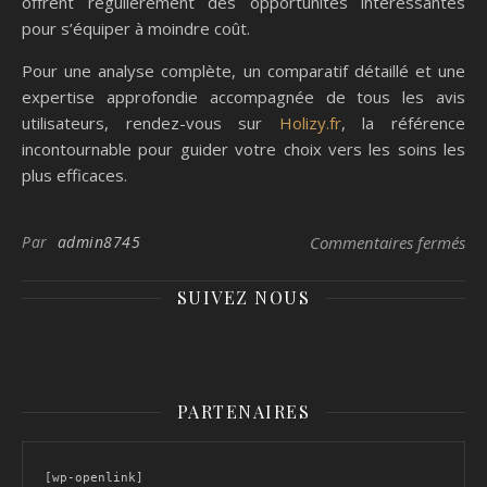
offrent régulièrement des opportunités intéressantes
pour s’équiper à moindre coût.
Pour une analyse complète, un comparatif détaillé et une
expertise approfondie accompagnée de tous les avis
utilisateurs, rendez-vous sur
Holizy.fr
, la référence
incontournable pour guider votre choix vers les soins les
plus efficaces.
sur
Par
admin8745
Commentaires fermés
SUIVEZ NOUS
PARTENAIRES
[wp-openlink]