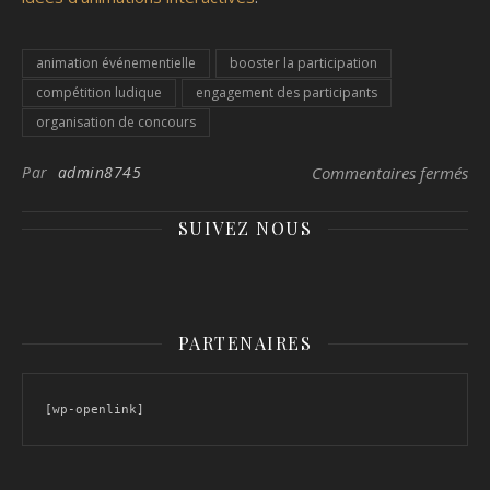
animation événementielle
booster la participation
compétition ludique
engagement des participants
organisation de concours
sur
Par
admin8745
Commentaires fermés
SUIVEZ NOUS
PARTENAIRES
[wp-openlink]