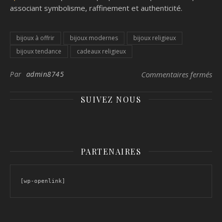
associant symbolisme, raffinement et authenticité.
bijoux à offrir
bijoux modernes
bijoux religieux
bijoux tendance
cadeaux religieux
sur
Par
admin8745
Commentaires fermés
SUIVEZ NOUS
PARTENAIRES
[wp-openlink]