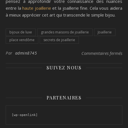
pensez à approfondir votre connaissance des nuances
entre la
haute joaillerie
et la joaillerie fine. Cela vous aidera
à mieux apprécier cet art qui transcende le simple bijou.
bijoux de luxe
grandes maisons de joaillerie
Joaillerie
place vendôme
secrets de joaillerie
sur
Par
admin8745
Commentaires fermés
SUIVEZ NOUS
PARTENAIRES
[wp-openlink]