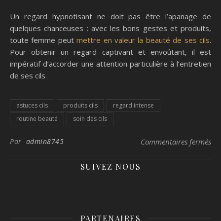
Un regard hypnotisant ne doit pas être l’apanage de
quelques chanceuses : avec les bons gestes et produits,
toute femme peut
mettre en valeur la beauté de ses cils
.
Pour obtenir un regard captivant et envoûtant, il est
impératif d’accorder une attention particulière à l’entretien
de ses cils.
astuces cils
produits cils
regard intense
routine beauté
soin des cils
sur
Par
admin8745
Commentaires fermés
SUIVEZ NOUS
PARTENAIRES