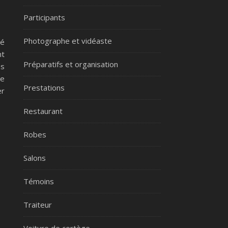
Participants
Photographe et vidéaste
té
nt
Préparatifs et organisation
as
de
Prestations
er
Restaurant
Robes
Salons
Témoins
Traiteur
Voiture de cortège