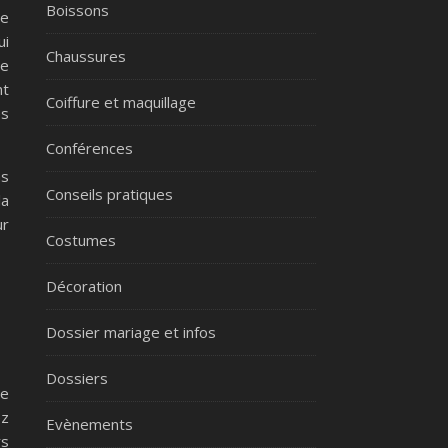
Boissons
ne
ui
Chaussures
de
nt
Coiffure et maquillage
es
Conférences
ns
Conseils pratiques
la
ur
Costumes
Décoration
Dossier mariage et infos
Dossiers
de
ez
Evènements
rs