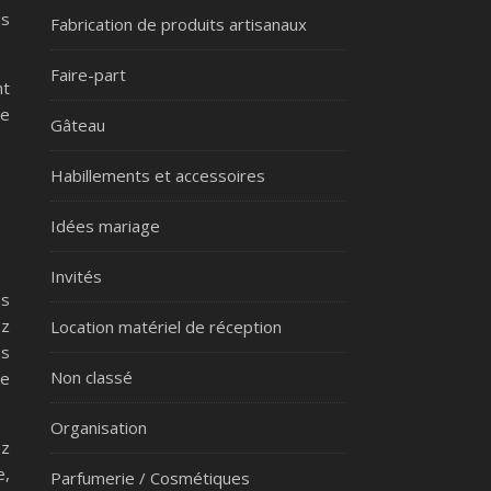
us
Fabrication de produits artisanaux
Faire-part
nt
de
Gâteau
Habillements et accessoires
Idées mariage
Invités
es
ez
Location matériel de réception
es
Non classé
re
Organisation
ez
e,
Parfumerie / Cosmétiques