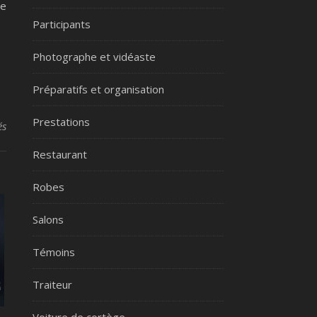
de
Participants
Photographe et vidéaste
Préparatifs et organisation
Prestations
sur Les 4 règles d’or pour bien décorer la salle de réception de mar
és
Restaurant
Robes
Salons
Témoins
Traiteur
Voiture de cortège