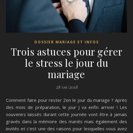
DOSSIER MARIAGE ET INFOS
Trois astuces pour gérer
le stress le jour du
mariage
28/09/2018
Comment faire pour rester Zen le jour d
u
mariage ?
Après
des
mois de préparation,
l
e jour J
va
enfin arriv
er
!
Les
souvenirs
laissés
durant
cette journée
vont être à jamais
gravés dans
la
mémoire
des mariés
mais également des
invités
et c’est
une des
raison
s
p
our
lesquelles
vous avez