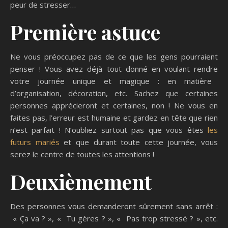
peur de stresser…
P
remière astuc
e
Ne vous préoccupez pas de ce que les gens pourraient
penser
!
V
ous avez
déjà
tout donn
é
en voulant rendre
votre journée
unique et
magique : en matière
d’
organisation,
décoration, etc.
S
achez
que c
ertain
e
s
personnes apprécieront
et
certaines, non
!
Ne vous en
faites pas
,
l’erreur est humain
e
et
garde
z
en tête que
r
ien
n’est parfait
!
N’oubliez surtout pas que vous êtes
les
futurs mariés
et que
durant
toute
cette journée,
vous
serez
le
centre de
tou
te
s
les
attentions
!
Deuxièmement
Des personnes vous demande
ront sûrement
sans arrêt
:
« Ça va ? », « Tu gères ? », «
P
as
trop
stress
é
? », etc.