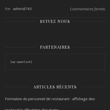
sur
Par
admin8745
Commentaires fermés
SUIVEZ NOUS
PARTENAIRES
[wp-openlink]
ARTICLES RÉCENTS
Formation du personnel de restaurant : affichage des
protocoles d’hygiène des mains