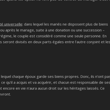
é universelle
: dans lequel les mariés ne disposent plus de biens
 ou après le mariage, suite à une donation ou une succession –
régime, le couple est considéré comme une seule personne. En
s seront divisés en deux parts égales entre l’autre conjoint et le
s lequel chaque époux garde ses biens propres. Donc, ils n’ont pa
ce qu’il a acquis et va acquérir, et chacun est responsable de se
t encore en vie n’aura aucun droit sur les héritages laissés. Ce
evront.