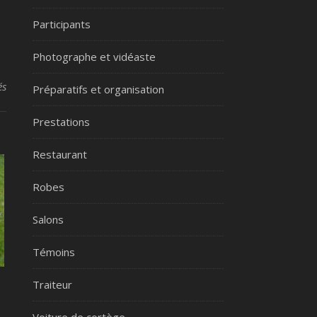
Participants
Photographe et vidéaste
sur Un passage chez le notaire est-il nécessaire avant de se marier 
és
Préparatifs et organisation
Prestations
Restaurant
Robes
Salons
Témoins
Traiteur
Voiture de cortège