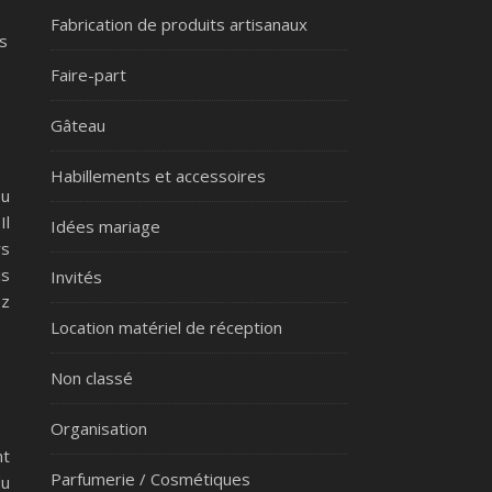
Fabrication de produits artisanaux
s
Faire-part
Gâteau
Habillements et accessoires
su
Il
Idées mariage
rs
is
Invités
ez
Location matériel de réception
Non classé
Organisation
nt
Parfumerie / Cosmétiques
du