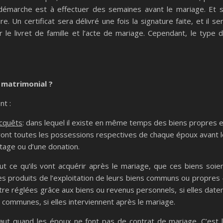
démarche est à effectuer des semaines avant le mariage. Et 
. Un certificat sera délivré une fois la signature faite, et il se
r le livret de famille et l’acte de mariage. Cependant, le type 
 matrimonial ?
nt :
acquêts
: dans lequel il existe en même temps des biens propres e
ont toutes les possessions respectives de chaque époux avant l
itage ou d’une donation.
t ce qu’ils vont acquérir après le mariage, que ces biens soie
des produits de l’exploitation de leurs biens communs ou propres 
tre réglées grâce aux biens ou revenus personnels, si elles date
t communes, si elles interviennent après le mariage.
faut quand les époux ne font pas de contrat de mariage. C’est 