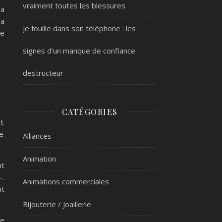
vraiment toutes les blessures
sa
ra
Je fouille dans son téléphone : les
de
signes d’un manque de confiance
destructeur
CATÉGORIES
t
e
Alliances
Animation
nt
–.
Animations commerciales
nt
Bijouterie / Joaillerie
le